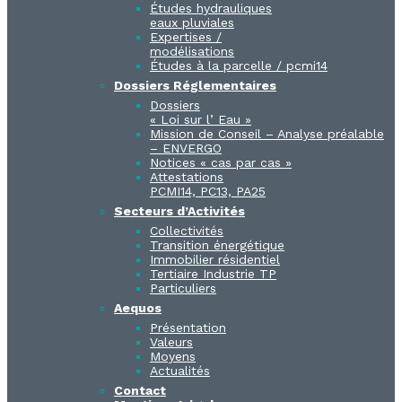
Études hydrauliques
eaux pluviales
Expertises /
modélisations
Études à la parcelle / pcmi14​
Dossiers Réglementaires
Dossiers
« Loi sur l’ Eau »
Mission de Conseil – Analyse préalable
– ENVERGO
Notices « cas par cas »
Attestations
PCMI14, PC13, PA25
Secteurs d’Activités
Collectivités
Transition énergétique
Immobilier résidentiel
Tertiaire Industrie TP
Particuliers
Aequos
Présentation
Valeurs
Moyens
Actualités
Contact