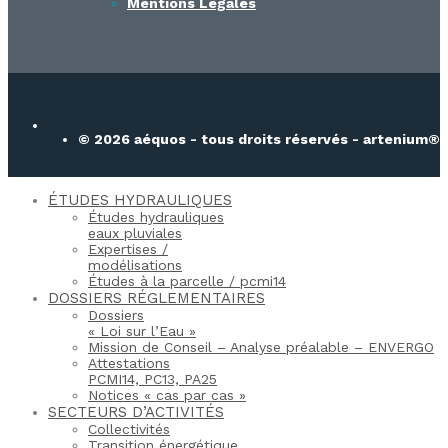
Mentions Légales
© 2026 aéquos - tous droits réservés - artenium®
ÉTUDES HYDRAULIQUES
Études hydrauliques
eaux pluviales
Expertises /
modélisations
Études à la parcelle / pcmi14​
DOSSIERS RÉGLEMENTAIRES
Dossiers
« Loi sur l’Eau »
Mission de Conseil – Analyse préalable – ENVERGO
Attestations
PCMI14, PC13, PA25
Notices « cas par cas »
SECTEURS D’ACTIVITÉS
Collectivités
Transition énergétique