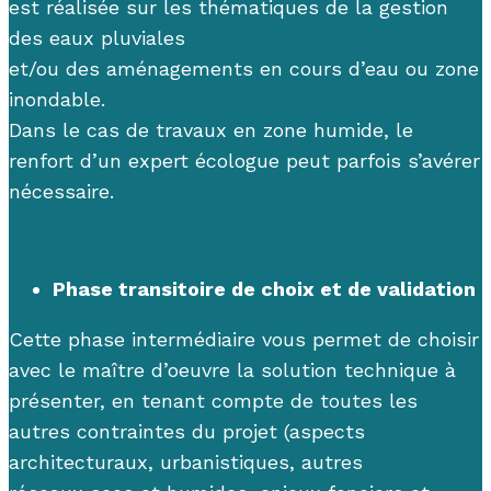
est
réalisée
sur les
thématiques
de la gestion
des eaux pluviales
et
/ou
des
aménagements
en
cours d’eau ou
zone
inondable
.
Dans le cas de travaux en zone humide, le
renfort d’un expert écolog
ue
peut parfois s’avérer
nécessaire.
P
hase transitoire de choix et de validation
Cette phase intermédiaire vous permet de choisir
avec le maître d’oeuvre la
solution technique à
présenter
, en tenant
compte de tou
tes
les
autres
contraintes
d
u
projet (
aspects
architecturaux, urbanistiques, autres