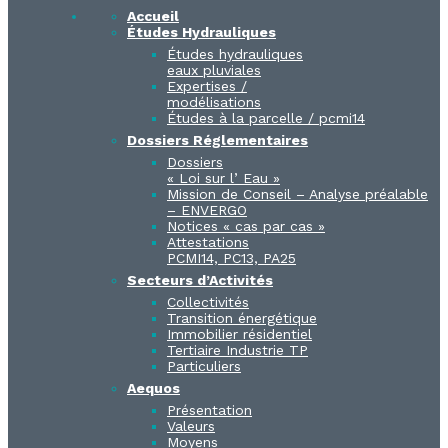
Accueil
Études Hydrauliques
Études hydrauliques
eaux pluviales
Expertises /
modélisations
Études à la parcelle / pcmi14​
Dossiers Réglementaires
Dossiers
« Loi sur l’ Eau »
Mission de Conseil – Analyse préalable
– ENVERGO
Notices « cas par cas »
Attestations
PCMI14, PC13, PA25
Secteurs d’Activités
Collectivités
Transition énergétique
Immobilier résidentiel
Tertiaire Industrie TP
Particuliers
Aequos
Présentation
Valeurs
Moyens