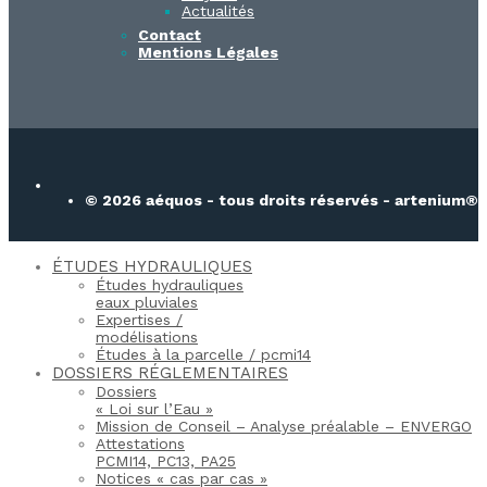
Actualités
Contact
Mentions Légales
© 2026 aéquos - tous droits réservés - artenium®
ÉTUDES HYDRAULIQUES
Études hydrauliques
eaux pluviales
Expertises /
modélisations
Études à la parcelle / pcmi14​
DOSSIERS RÉGLEMENTAIRES
Dossiers
« Loi sur l’Eau »
Mission de Conseil – Analyse préalable – ENVERGO
Attestations
PCMI14, PC13, PA25
Notices « cas par cas »