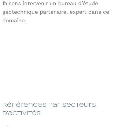
faisons
intervenir
un
bureau d’étude
géotechnique partenaire, expert dans ce
domaine
.
attestation PCMI14 Étude eaux
pluviales
Références par secteurs
d’activités
—