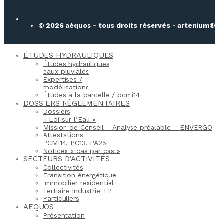
© 2026 aéquos - tous droits réservés - artenium®
ÉTUDES HYDRAULIQUES
Études hydrauliques
eaux pluviales
Expertises /
modélisations
Études à la parcelle / pcmi14​
DOSSIERS RÉGLEMENTAIRES
Dossiers
« Loi sur l’Eau »
Mission de Conseil – Analyse préalable – ENVERGO
Attestations
PCMI14, PC13, PA25
Notices « cas par cas »
SECTEURS D’ACTIVITÉS
Collectivités
Transition énergétique
Immobilier résidentiel
Tertiaire Industrie TP
Particuliers
AEQUOS
Présentation