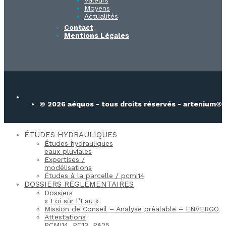
Valeurs
Moyens
Actualités
Contact
Mentions Légales
© 2026 aéquos - tous droits réservés - artenium®
ÉTUDES HYDRAULIQUES
Études hydrauliques
eaux pluviales
Expertises /
modélisations
Études à la parcelle / pcmi14​
DOSSIERS RÉGLEMENTAIRES
Dossiers
« Loi sur l’Eau »
Mission de Conseil – Analyse préalable – ENVERGO
Attestations
PCMI14, PC13, PA25