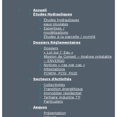
Accueil
Études Hydrauliques
Études hydrauliques
eaux pluviales
Expertises /
modélisations
Études à la parcelle / pcmi14​
Dossiers Réglementaires
Dossiers
« Loi sur l’ Eau »
Mission de Conseil – Analyse préalable
– ENVERGO
Notices « cas par cas »
Attestations
PCMI14, PC13, PA25
Secteurs d’Activités
Collectivités
Transition énergétique
Immobilier résidentiel
Tertiaire Industrie TP
Particuliers
Aequos
Présentation