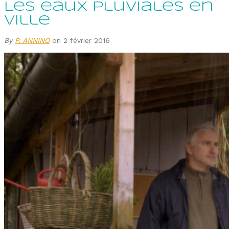
Les eaux pluviales en
ville
By
P. ANNINO
on 2 février 2016