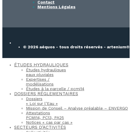
Contact
Mentions Légales
© 2026 aéquos - tous droits réservés - artenium®
ÉTUDES HYDRAULIQUES
Études hydrauliques
eaux pluviales
Expertises /
modélisations
Études à la parcelle / pcmi14​
DOSSIERS RÉGLEMENTAIRES
Dossiers
« Loi sur l’Eau »
Mission de Conseil – Analyse préalable – ENVERGO
Attestations
PCMI14, PC13, PA25
Notices « cas par cas »
SECTEURS D’ACTIVITÉS