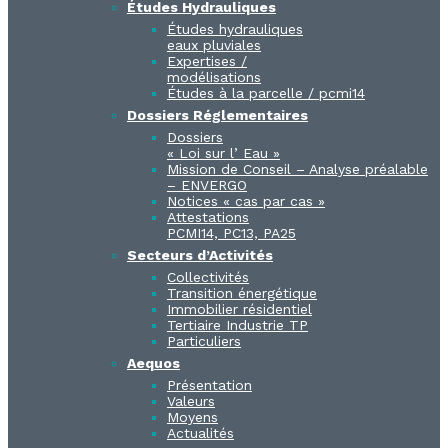
Études Hydrauliques
Études hydrauliques
eaux pluviales
Expertises /
modélisations
Études à la parcelle / pcmi14​
Dossiers Réglementaires
Dossiers
« Loi sur l’ Eau »
Mission de Conseil – Analyse préalable
– ENVERGO
Notices « cas par cas »
Attestations
PCMI14, PC13, PA25
Secteurs d’Activités
Collectivités
Transition énergétique
Immobilier résidentiel
Tertiaire Industrie TP
Particuliers
Aequos
Présentation
Valeurs
Moyens
Actualités