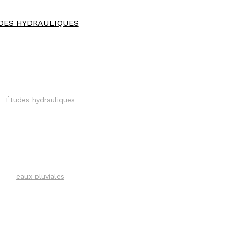
DES HYDRAULIQUES
Études hydrauliques
eaux pluviales