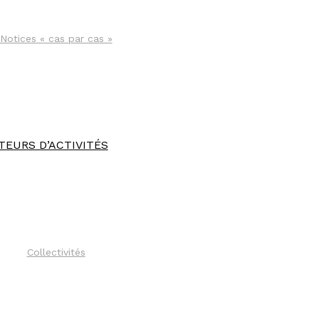
Notices « cas par cas »
TEURS D’ACTIVITÉS
Collectivités